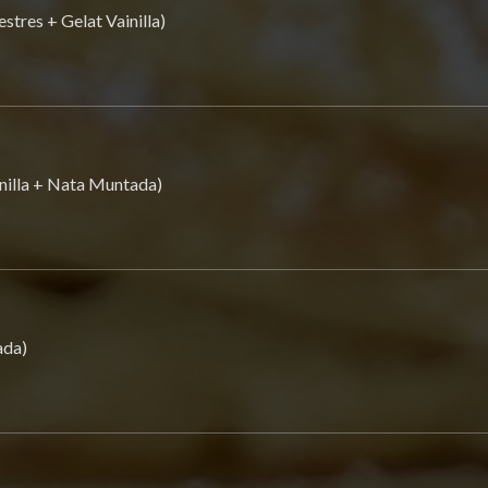
stres + Gelat Vainilla)
inilla + Nata Muntada)
ada)