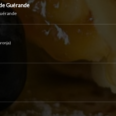
l de Guérande
 Guérande
ronja)