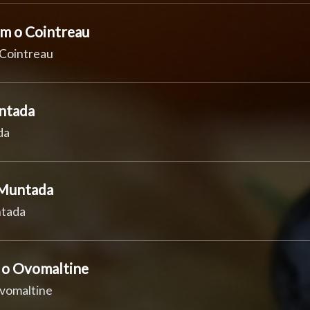
m o Cointreau
 Cointreau
ntada
da
 Muntada
ntada
s o Ovomaltine
Ovomaltine