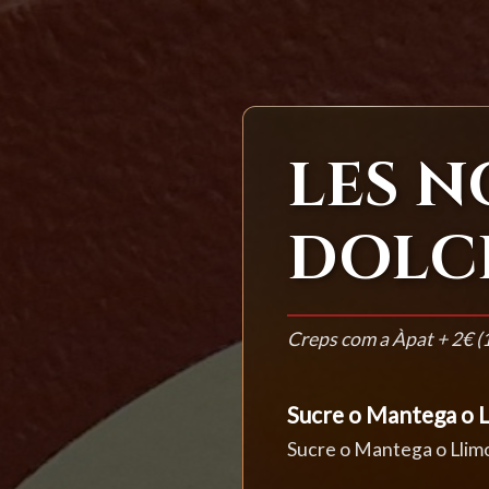
LES N
DOLC
Creps com a Àpat + 2€ (
Sucre o Mantega o 
Sucre o Mantega o Lli