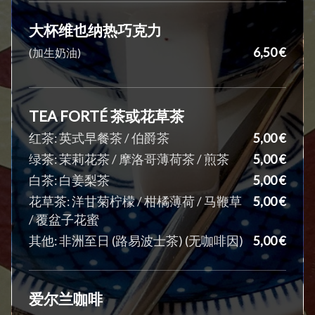
大杯维也纳热巧克力
6,50 €
(加生奶油)
TEA FORTÉ 茶或花草茶
红茶: 英式早餐茶 / 伯爵茶
5,00 €
绿茶: 茉莉花茶 / 摩洛哥薄荷茶 / 煎茶
5,00 €
白茶: 白姜梨茶
5,00 €
花草茶: 洋甘菊柠檬 / 柑橘薄荷 / 马鞭草
5,00 €
/ 覆盆子花蜜
其他: 非洲至日 (路易波士茶) (无咖啡因)
5,00 €
爱尔兰咖啡