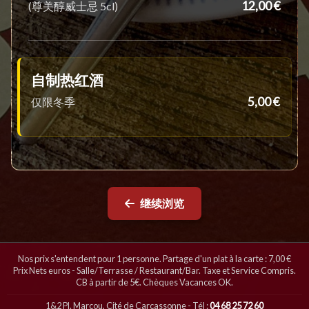
12,00 €
(尊美醇威士忌 5cl)
自制热红酒
5,00 €
仅限冬季
继续浏览
Nos prix s'entendent pour 1 personne. Partage d'un plat à la carte : 7,00 €
Prix Nets euros - Salle/Terrasse / Restaurant/Bar. Taxe et Service Compris.
CB à partir de 5€. Chèques Vacances OK.
1&2 Pl. Marcou, Cité de Carcassonne - Tél :
04 68 25 72 60