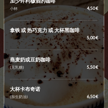
加少许利穆酒的咖啡
4,50 €
小杯
拿铁 或 热巧克力 或 大杯黑咖啡
5,00 €
燕麦奶或豆奶咖啡
5,50 €
(无乳糖)
大杯卡布奇诺
6,50 €
(加生奶油)