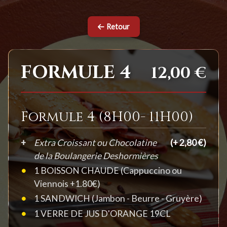
Retour
FORMULE 4
12,00 €
Formule 4 (8H00- 11H00)
Extra Croissant ou Chocolatine
(+ 2,80 €)
de la Boulangerie Deshormières
1 BOISSON CHAUDE (Cappuccino ou
Viennois +1.80€)
1 SANDWICH (Jambon - Beurre - Gruyère)
1 VERRE DE JUS D'ORANGE 19CL