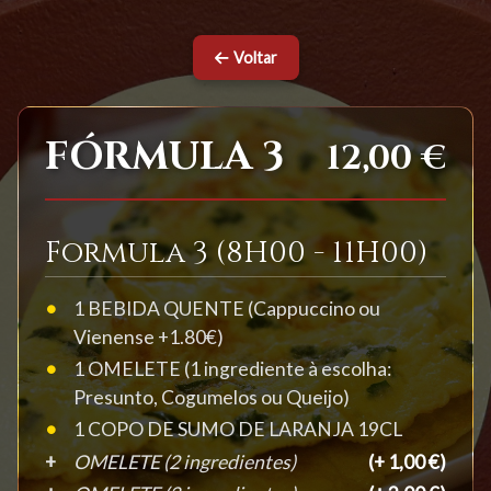
Voltar
FÓRMULA 3
12,00 €
Formula 3 (8H00 - 11H00)
1 BEBIDA QUENTE (Cappuccino ou
Vienense +1.80€)
1 OMELETE (1 ingrediente à escolha:
Presunto, Cogumelos ou Queijo)
1 COPO DE SUMO DE LARANJA 19CL
OMELETE (2 ingredientes)
(+ 1,00 €)