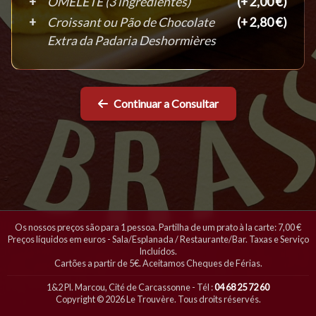
OMELETE (3 ingredientes)
(+ 2,00 €)
Croissant ou Pão de Chocolate
(+ 2,80 €)
Extra da Padaria Deshormières
Continuar a Consultar
Os nossos preços são para 1 pessoa. Partilha de um prato à la carte: 7,00 €
Preços líquidos em euros - Sala/Esplanada / Restaurante/Bar. Taxas e Serviço
Incluídos.
Cartões a partir de 5€. Aceitamos Cheques de Férias.
1&2 Pl. Marcou, Cité de Carcassonne - Tél :
04 68 25 72 60
Copyright © 2026 Le Trouvère. Tous droits réservés.