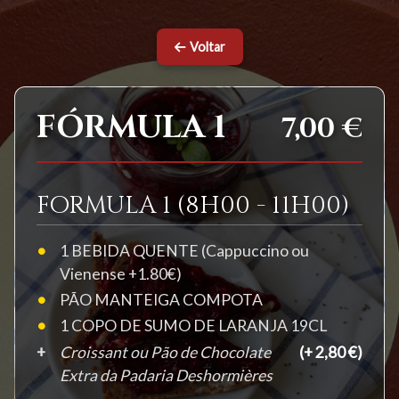
Voltar
FÓRMULA 1
7,00 €
FORMULA 1 (8H00 - 11H00)
1 BEBIDA QUENTE (Cappuccino ou
Vienense +1.80€)
PÃO MANTEIGA COMPOTA
1 COPO DE SUMO DE LARANJA 19CL
Croissant ou Pão de Chocolate
(+ 2,80 €)
Extra da Padaria Deshormières