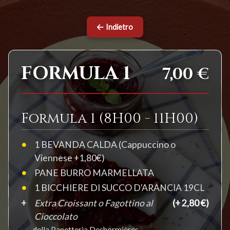
Indietro
FORMULA 1
7,00 €
Formula 1 (8H00 - 11H00)
1 BEVANDA CALDA (Cappuccino o
Viennese +1,80€)
PANE BURRO MARMELLATA
1 BICCHIERE DI SUCCO D'ARANCIA 19CL
Extra Croissant o Fagottino al
(+ 2,80 €)
Cioccolato
della Panetteria Deshormières